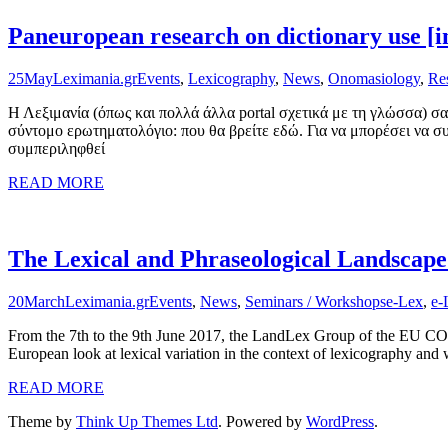
Paneuropean research on dictionary use [i
25
May
Leximania.gr
Events
,
Lexicography
,
News
,
Onomasiology
,
Re
Η Λεξιμανία (όπως και πολλά άλλα portal σχετικά με τη γλώσσα) 
σύντομο ερωτηματολόγιο: που θα βρείτε εδώ. Για να μπορέσει να σ
συμπεριληφθεί
READ MORE
The Lexical and Phraseological Landscape
20
March
Leximania.gr
Events
,
News
,
Seminars / Workshops
e-Lex
,
e-
From the 7th to the 9th June 2017, the LandLex Group of the EU COST
European look at lexical variation in the context of lexicography and 
READ MORE
Theme by
Think Up Themes Ltd
. Powered by
WordPress
.