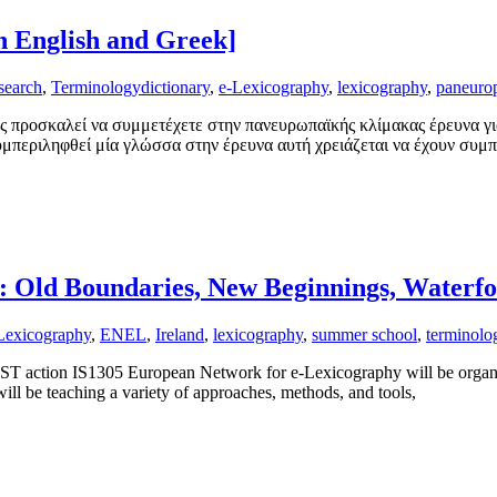
n English and Greek]
search
,
Terminology
dictionary
,
e-Lexicography
,
lexicography
,
paneuro
σας προσκαλεί να συμμετέχετε στην πανευρωπαϊκής κλίμακας έρευνα 
υμπεριληφθεί μία γλώσσα στην έρευνα αυτή χρειάζεται να έχουν συμ
: Old Boundaries, New Beginnings, Waterfo
Lexicography
,
ENEL
,
Ireland
,
lexicography
,
summer school
,
terminolo
 action IS1305 European Network for e-Lexicography will be organisin
will be teaching a variety of approaches, methods, and tools,