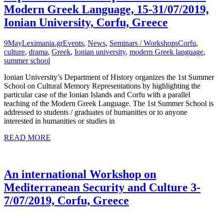
Modern Greek Language, 15-31/07/2019,
Ionian University, Corfu, Greece
9
May
Leximania.gr
Events
,
News
,
Seminars / Workshops
Corfu
,
culture
,
drama
,
Greek
,
Ionian university
,
modern Greek language
,
summer school
Ionian University’s Department of History organizes the 1st Summer
School on Cultural Memory Representations by highlighting the
particular case of the Ionian Islands and Corfu with a parallel
teaching of the Modern Greek Language. The 1st Summer School is
addressed to students / graduates of humanities or to anyone
interested in humanities or studies in
READ MORE
An international Workshop on
Mediterranean Security and Culture 3-
7/07/2019, Corfu, Greece