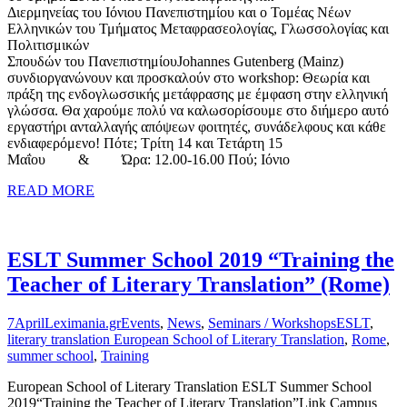
Διερμηνείας του Ιόνιου Πανεπιστημίου και ο Τομέας Νέων
Ελληνικών του Τμήματος Μεταφρασεολογίας, Γλωσσολογίας και
Πολιτισμικών
Σπουδών του ΠανεπιστημίουJohannes Gutenberg (Mainz)
συνδιοργανώνουν και προσκαλούν στο workshop: Θεωρία και
πράξη της ενδογλωσσικής μετάφρασης με έμφαση στην ελληνική
γλώσσα. Θα χαρούμε πολύ να καλωσορίσουμε στο διήμερο αυτό
εργαστήρι ανταλλαγής απόψεων φοιτητές, συνάδελφους και κάθε
ενδιαφερόμενο! Πότε; Τρίτη 14 και Τετάρτη 15
Μαΐου & Ώρα: 12.00-16.00 Πού; Ιόνιο
READ MORE
ESLT Summer School 2019 “Training the
Teacher of Literary Translation” (Rome)
7
April
Leximania.gr
Events
,
News
,
Seminars / Workshops
ESLT
,
literary translation European School of Literary Translation
,
Rome
,
summer school
,
Training
European School of Literary Translation ESLT Summer School
2019“Training the Teacher of Literary Translation”Link Campus