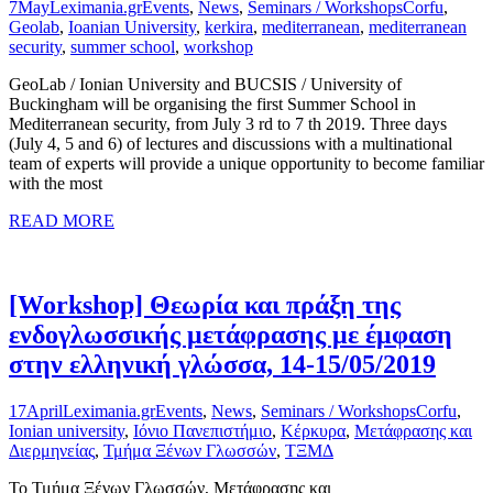
7
May
Leximania.gr
Events
,
News
,
Seminars / Workshops
Corfu
,
Geolab
,
Ioanian University
,
kerkira
,
mediterranean
,
mediterranean
security
,
summer school
,
workshop
GeoLab / Ionian University and BUCSIS / University of
Buckingham will be organising the first Summer School in
Mediterranean security, from July 3 rd to 7 th 2019. Three days
(July 4, 5 and 6) of lectures and discussions with a multinational
team of experts will provide a unique opportunity to become familiar
with the most
READ MORE
[Workshop] Θεωρία και πράξη της
ενδογλωσσικής μετάφρασης με έμφαση
στην ελληνική γλώσσα, 14-15/05/2019
17
April
Leximania.gr
Events
,
News
,
Seminars / Workshops
Corfu
,
Ionian university
,
Ιόνιο Πανεπιστήμιο
,
Κέρκυρα
,
Μετάφρασης και
Διερμηνείας
,
Τμήμα Ξένων Γλωσσών
,
ΤΞΜΔ
Το Τμήμα Ξένων Γλωσσών, Μετάφρασης και