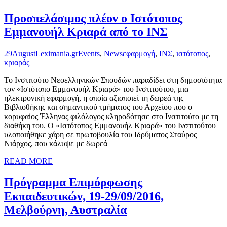
Προσπελάσιμος πλέον ο Ιστότοπος
Εμμανουήλ Κριαρά από το ΙΝΣ
29
August
Leximania.gr
Events
,
News
εφαρμογή
,
ΙΝΣ
,
ιστότοπος
,
κριαράς
Το Ινστιτούτο Νεοελληνικών Σπουδών παραδίδει στη δημοσιότητα
τον «Ιστότοπο Εμμανουήλ Κριαρά» του Ινστιτούτου, μια
ηλεκτρονική εφαρμογή, η οποία αξιοποιεί τη δωρεά της
Βιβλιοθήκης και σημαντικού τμήματος του Αρχείου που ο
κορυφαίος Έλληνας φιλόλογος κληροδότησε στο Ινστιτούτο με τη
διαθήκη του. Ο «Ιστότοπος Εμμανουήλ Κριαρά» του Ινστιτούτου
υλοποιήθηκε χάρη σε πρωτοβουλία του Ιδρύματος Σταύρος
Νιάρχος, που κάλυψε με δωρεά
READ MORE
Πρόγραμμα Επιμόρφωσης
Εκπαιδευτικών, 19-29/09/2016,
Μελβούρνη, Αυστραλία