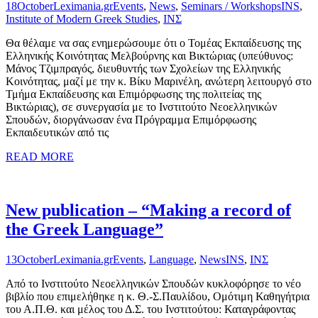
18
October
Leximania.gr
Events
,
News
,
Seminars / Workshops
INS
,
Institute of Modern Greek Studies
,
ΙΝΣ
Θα θέλαμε να σας ενημερώσουμε ότι ο Τομέας Εκπαίδευσης της
Ελληνικής Κοινότητας Μελβούρνης και Βικτώριας (υπεύθυνος:
Μάνος Τζιμπραγός, διευθυντής των Σχολείων της Ελληνικής
Κοινότητας, μαζί με την κ. Βίκυ Μαρινέλη, ανώτερη λειτουργό στο
Τμήμα Εκπαίδευσης και Επιμόρφωσης της πολιτείας της
Βικτώριας), σε συνεργασία με το Ινστιτούτο Νεοελληνικών
Σπουδών, διοργάνωσαν ένα Πρόγραμμα Επιμόρφωσης
Εκπαιδευτικών από τις
READ MORE
New publication – “Making a record of
the Greek Language”
13
October
Leximania.gr
Events
,
Language
,
News
INS
,
ΙΝΣ
Από το Ινστιτούτο Νεοελληνικών Σπουδών κυκλοφόρησε το νέο
βιβλίο που επιμελήθηκε η κ. Θ.-Σ.Παυλίδου, Ομότιμη Καθηγήτρια
του Α.Π.Θ. και μέλος του Δ.Σ. του Ινστιτούτου: Καταγράφοντας