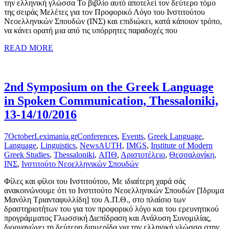
την ελληνική γλώσσα Το βιβλίο αυτό αποτελεί τον δεύτερο τόμο
της σειράς Μελέτες για τον Προφορικό Λόγο του Ινστιτούτου
Νεοελληνικών Σπουδών (ΙΝΣ) και επιδιώκει, κατά κάποιον τρόπο,
να κάνει ορατή μια από τις υπόρρητες παραδοχές που
READ MORE
2nd Symposium on the Greek Language
in Spoken Communication, Thessaloniki,
13-14/10/2016
7
October
Leximania.gr
Conferences
,
Events
,
Greek Language
,
Language
,
Linguistics
,
News
AUTH
,
IMGS
,
Institute of Modern
Greek Studies
,
Thessaloniki
,
ΑΠΘ
,
Αριστοτέλειο
,
Θεσσαλονίκη
,
ΙΝΣ
,
Ινστιτούτο Νεοελληνικών Σπουδών
Φίλες και φίλοι του Ινστιτούτου, Με ιδιαίτερη χαρά σάς
ανακοινώνουμε ότι το Ινστιτούτο Νεοελληνικών Σπουδών [Ίδρυμα
Μανόλη Τριανταφυλλίδη] του Α.Π.Θ., στο πλαίσιο των
δραστηριοτήτων του για τον προφορικό λόγο και του ερευνητικού
προγράμματος Γλωσσική Διεπίδραση και Ανάλυση Συνομιλίας,
διοργανώνει τη δεύτερη διημερίδα για την ελληνική γλώσσα στην