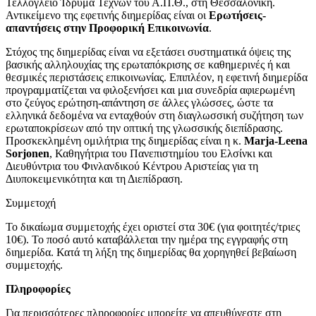
Τελλόγλειο Ίδρυμα Τεχνών του Α.Π.Θ., στη Θεσσαλονίκη.
Αντικείμενο της εφετινής διημερίδας είναι οι
Ερωτήσεις-
απαντήσεις στην Προφορική Επικοινωνία
.
Στόχος της διημερίδας είναι να εξετάσει συστηματικά όψεις της
βασικής αλληλουχίας της ερωταπόκρισης σε καθημερινές ή και
θεσμικές περιστάσεις επικοινωνίας. Επιπλέον, η εφετινή διημερίδα
προγραμματίζεται να φιλοξενήσει και μια συνεδρία αφιερωμένη
στο ζεύγος ερώτηση-απάντηση σε άλλες γλώσσες, ώστε τα
ελληνικά δεδομένα να ενταχθούν στη διαγλωσσική συζήτηση των
ερωταποκρίσεων από την οπτική της γλωσσικής διεπίδρασης.
Προσκεκλημένη ομιλήτρια της διημερίδας είναι η κ.
Marja-Leena
Sorjonen
, Καθηγήτρια του Πανεπιστημίου του Ελσίνκι και
Διευθύντρια του Φινλανδικού Κέντρου Αριστείας για τη
Διυποκειμενικότητα και τη Διεπίδραση.
Συμμετοχή
Το δικαίωμα συμμετοχής έχει οριστεί στα 30€ (για φοιτητές/τριες
10€). Το ποσό αυτό καταβάλλεται την ημέρα της εγγραφής στη
διημερίδα. Κατά τη λήξη της διημερίδας θα χορηγηθεί βεβαίωση
συμμετοχής.
Πληροφορίες
Για περισσότερες πληροφορίες μπορείτε να απευθύνεστε στη