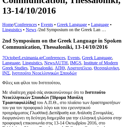
Communication, Thessaloniki,
13-14/10/2016
Home
/
Conferences
•
Events
•
Greek Language
•
Language
•
Linguistics
•
News
/
2nd Symposium on the Greek Lan …
2nd Symposium on the Greek Language in Spoken
Communication, Thessaloniki, 13-14/10/2016
7
October
Leximania.gr
Conferences
,
Events
,
Greek Language
,
Language
,
Linguistics
,
News
AUTH
,
IMGS
,
Institute of Modern
Greek Studies
,
Thessaloniki
,
ΑΠΘ
,
Αριστοτέλειο
,
Θεσσαλονίκη
,
ΙΝΣ
,
Ινστιτούτο Νεοελληνικών Σπουδών
Φίλες και φίλοι του Ινστιτούτου,
Με ιδιαίτερη χαρά σάς ανακοινώνουμε ότι το
Ινστιτούτο
Νεοελληνικών Σπουδών [Ίδρυμα Μανόλη
Τριανταφυλλίδη]
του Α.Π.Θ., στο πλαίσιο των δραστηριοτήτων
του για τον προφορικό λόγο και του ερευνητικού
προγράμματος
Γλωσσική Διεπίδραση και Ανάλυση Συνομιλίας
,
διοργανώνει τη δεύτερη διημερίδα για την ελληνική γλώσσα στην
προφορική επικοινωνία στις 13-14 Οκτωβρίου 2016, στο