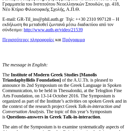
Γραμματεία του Ινστιτούτου Νεοελληνικών Σπουδών, γρ. 418,
Nέο Kτίριο Φιλοσοφικής Σχολής, Α.Π.Θ.
E‐mail: GR-TiI_ins@phil.auth.gr Τηλ: ++30 2310 997128 – Η
εκδήλωση θα μεταδοθεί ζωντανά μέσω διαδικτύου από τον
σύνδεσμο:
http://www.auth.gr/video/21539
Περισσότερες πληροφορίες
και
Πρόγραμμα
The message in English:
The
Institute of Modern Greek Studies [Manolis
Triandaphyllidis Foundation]
of the A.U.Th. is pleased to
announce its 2nd Symposium on the Greek Language in Spoken
Communication, to be held in Thessaloniki, at the Teloglion Fine
Arts Foundation, on 13-14 October 2016. The Symposium is
organized as part of the Institute’s activities on spoken Greek and in
the context of the research project Greek
Talk-in-interaction and
Conversation Analysis
. The topic of this year’s Symposium
is
Questions-answers in Greek Talk-in-interaction
.
The aim of the Symposium is to examine systematically aspects of