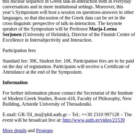
this nuclear sequence in Greek talk-in-interaction both in everyday
conversations and in more institutional settings. Moreover, this
year’s Symposium will host a session on questions-answers in other
languages, so that discussion of the Greek data can be set in the
cross-linguistic perspective of talk-in-interaction. The keynote
speaker of the Symposium will be Professor
Marja-Leena
Sorjonen
(University of Helsinki), Director of the Finnish Center of
Excellence in Intersubjectivity and Interaction.
Participation fees
Standard fee: 30€, Student fee: 10€. Participation fees are to be paid
on the day of registration. Participants will receive a Certificate of
Attendance at the end of the Symposium.
Information
For further information please contact the Secretariat of the Institute
of Modern Greek Studies, Room 418, Faculty of Philosophy, New
Building, Aristotle University of Thessaloniki.
E‐mail: GR-TiI_ins@phil.auth.
gr – Tel.: ++30 2310 997128 – The
event will be broadcast live at:
http://www.auth.gr/video/21539
More details
and
Program