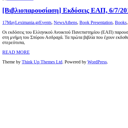
[Βιβλιοπαρουσίαση] Eκδόσεις ΕΑΠ, 6/7/20
17
May
Leximania.gr
Events
,
News
Athens
,
Book Presentation
,
Books
Οι εκδόσεις του Ελληνικού Ανοικτού Πανεπιστημίου (ΕΑΠ) παρουσι
στη μνήμη του Σπύρου Ασδραχά. Τα πρώτα βιβλία που έχουν εκδοθεί
στερεότυπα,
READ MORE
Theme by
Think Up Themes Ltd
. Powered by
WordPress
.