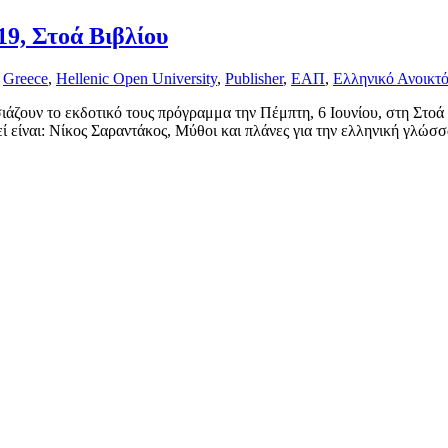
19, Στοά Βιβλίου
,
Greece
,
Hellenic Open University
,
Publisher
,
ΕΑΠ
,
Ελληνικό Ανοικτ
άζουν το εκδοτικό τους πρόγραμμα την Πέμπτη, 6 Ιουνίου, στη Στοά
 είναι: Νίκος Σαραντάκος, Μύθοι και πλάνες για την ελληνική γλώσσ