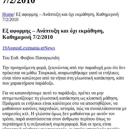
7/2/2010
Home
/
Eξ αφορμης – Ανάπτυξη και όχι εκμάθηση, Καθημερινή
7/2/2010
Eξ αφορμης – Ανάπτυξη και όχι εκμάθηση,
Καθημερινή 7/2/2010
19
August
Leximania.gr
News
Του Ευθ. Φοιβου Παναγιωτιδη
Την προηγούμενη φορά, ξεκινώντας από την παραδοχή μου ότι δεν
πρόκειται να μάθω Τουρκικά, αναρωτηθήκαμε γιατί οι ενήλικες
είναι τόσο κατώτεροι από τα νήπια στη γλωσσική κατάκτηση, κάτι
που χαρακτήρισα παράδοξο.
Για να κατανοήσουμε αυτό το παράδοξο, πρέπει να μην
αντιμετωπίζουμε τη γλωσσική κατάκτηση ως κλασική μάθηση.
Πράγματι οι ενήλικοι είναι καλύτεροι στο να αποστηθίζουν, να
μαθαίνουν κανόνες παιχνιδιών, ιστορία, πώς να συναλλάσσονται με
υπηρεσίες κτλ. Η γλώσσα όμως δεν μαθαίνεται με αυτόν τον
τρόπο, παρά αναπτύσσεται στον άνθρωπο περίπου όπως το
περπάτημα ή η σεξουαλική συμπεριφορά. Και οι τρεις είναι