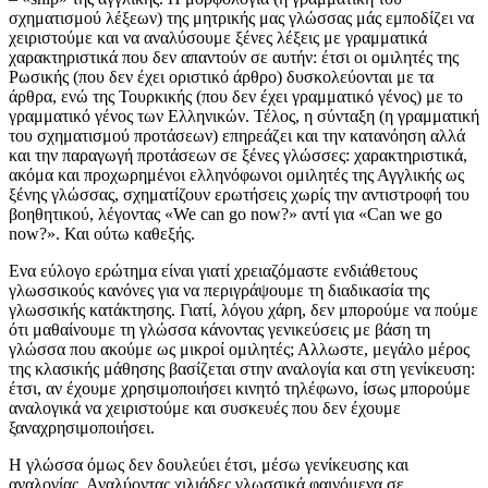
σχηματισμού λέξεων) της μητρικής μας γλώσσας μάς εμποδίζει να
χειριστούμε και να αναλύσουμε ξένες λέξεις με γραμματικά
χαρακτηριστικά που δεν απαντούν σε αυτήν: έτσι οι ομιλητές της
Ρωσικής (που δεν έχει οριστικό άρθρο) δυσκολεύονται με τα
άρθρα, ενώ της Τουρκικής (που δεν έχει γραμματικό γένος) με το
γραμματικό γένος των Ελληνικών. Τέλος, η σύνταξη (η γραμματική
του σχηματισμού προτάσεων) επηρεάζει και την κατανόηση αλλά
και την παραγωγή προτάσεων σε ξένες γλώσσες: χαρακτηριστικά,
ακόμα και προχωρημένοι ελληνόφωνοι ομιλητές της Αγγλικής ως
ξένης γλώσσας, σχηματίζουν ερωτήσεις χωρίς την αντιστροφή του
βοηθητικού, λέγοντας «We can go now?» αντί για «Can we go
now?». Και ούτω καθεξής.
Ενα εύλογο ερώτημα είναι γιατί χρειαζόμαστε ενδιάθετους
γλωσσικούς κανόνες για να περιγράψουμε τη διαδικασία της
γλωσσικής κατάκτησης. Γιατί, λόγου χάρη, δεν μπορούμε να πούμε
ότι μαθαίνουμε τη γλώσσα κάνοντας γενικεύσεις με βάση τη
γλώσσα που ακούμε ως μικροί ομιλητές; Αλλωστε, μεγάλο μέρος
της κλασικής μάθησης βασίζεται στην αναλογία και στη γενίκευση:
έτσι, αν έχουμε χρησιμοποιήσει κινητό τηλέφωνο, ίσως μπορούμε
αναλογικά να χειριστούμε και συσκευές που δεν έχουμε
ξαναχρησιμοποιήσει.
Η γλώσσα όμως δεν δουλεύει έτσι, μέσω γενίκευσης και
αναλογίας. Αναλύοντας χιλιάδες γλωσσικά φαινόμενα σε