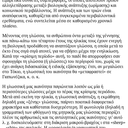
εξαιρετικά σύνθετες συμπεριφορές, οι οποίες αποτελούν προϊόν
αλληλεπίδρασης μεταξύ βιολογικής ανάπτυξης (ωρίμασης) και
κοινωνικού περιβάλλοντος. Η ανάπτυξη και των τριών είναι
αναπόφευκτη, καθορίζεται από συγκεκριμένα περιβαλλοντικά
ερεθίσματα, ενώ συντελείται μέσα σε καθορισμένο χρονικό
πλαίσιο.
Μένοντας στη γλώσσα, τα ανθρώπινα όντα μεταξύ της γέννησης
και πάνω-κάτω του τέταρτου έτους της ηλικίας τους έχουν ενεργή
τη βιολογική προδιάθεση να αναπτύξουν γλώσσα, η οποία μετά το
έκτο έτος σιγά σιγά ατονεί, για να σβήσει μέχρι την ενηλικίωση.
Κατά την «κρίσιμη περίοδο» αυτή, το παιδί θα απορροφήσει σαν
σφουγγάρι τη γλώσσα (ή γλώσσες) του περίγυρού του, χωρίς να
έχει ανάγκη διδασκαλίας ή ειδικής εξάσκησης: έτσι, αν μεγαλώσει
στο Τόκιο, η γλωσσική του ικανότητα θα «μεταφραστεί» σε
Γιαπωνέζικα, κ. ο. κ.
Η γλωσσική μας ικανότητα παγιώνεται λοιπόν ως μία ή
περισσότερες γλώσσες μέχρι το πέρας της κρίσιμης περιόδου.
Μετά από εκείνη την ηλικία, η γλωσσική ανάπτυξη, η εκμάθηση
δηλαδή μιας «ξένης» γλώσσας, παίρνει ποιοτικά διαφορετικό
χαρακτήρα και καθίσταται δυσχερέστερη. Η φωνολογία (δηλαδή η
γραμματική των φθόγγων) της μητρικής μας γλώσσας περιορίζει
πλέον τις αρθρωτικές και τις αντιληπτικές μας ικανότητες: γι’ αυτό
λ. χ. δυσκολευόμαστε στη διάκριση μακρού-βραχέος ι στα «sheep»
– «ship» της αγγλικής. Η μορφολογία (η γραμματική του