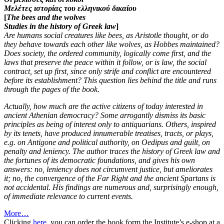
Μελέτες ιστορίας του ελληνικού δικαίου
[
The bees and the wolves
Studies in the history of Greek law
]
Are humans social creatures like bees, as Aristotle thought, or do
they behave towards each other like wolves, as Hobbes maintained?
Does society, the ordered community, logically come first, and the
laws that preserve the peace within it follow, or is law, the social
contract, set up first, since only strife and conflict are encountered
before its establishment? This question lies behind the title and runs
through the pages of the book.
Actually, how much are the active citizens of today interested in
ancient Athenian democracy? Some arrogantly dismiss its basic
principles as being of interest only to antiquarians. Others, inspired
by its tenets, have produced innumerable treatises, tracts, or plays,
e.g. on Antigone and political authority, on Oedipus and guilt, on
penalty and leniency. The author traces the history of Greek law and
the fortunes of its democratic foundations, and gives his own
answers: no, leniency does not circumvent justice, but ameliorates
it; no, the convergence of the Far Right and the ancient Spartans is
not accidental. His findings are numerous and, surprisingly enough,
of immediate relevance to current events.
More…
Clicking
here
, you can order the book form the Institute’s e-shop at a