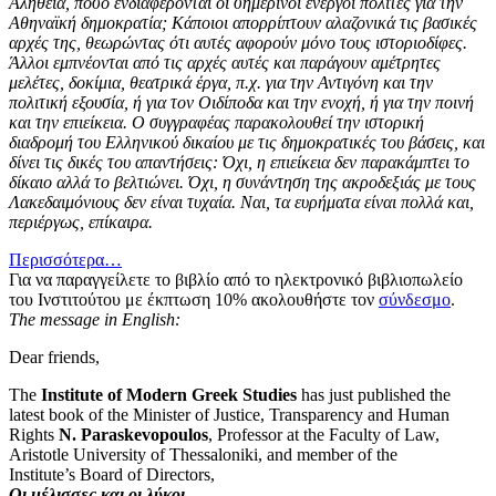
Αλήθεια, πόσο ενδιαφέρονται οι σημερινοί ενεργοί πολίτες για την
Αθηναϊκή δημοκρατία; Κάποιοι απορρίπτουν αλαζονικά τις βασικές
αρχές της, θεωρώντας ότι αυτές αφορούν μόνο τους ιστοριοδίφες.
Άλλοι εμπνέονται από τις αρχές αυτές και παράγουν αμέτρητες
μελέτες, δοκίμια, θεατρικά έργα, π.χ. για την Αντιγόνη και την
πολιτική εξουσία, ή για τον Οιδίποδα και την ενοχή, ή για την ποινή
και την επιείκεια. Ο συγγραφέας παρακολουθεί την ιστορική
διαδρομή του Ελληνικού δικαίου με τις δημοκρατικές του βάσεις, και
δίνει τις δικές του απαντήσεις: Όχι, η επιείκεια δεν παρακάμπτει το
δίκαιο αλλά το βελτιώνει. Όχι, η συνάντηση της ακροδεξιάς με τους
Λακεδαιμόνιους δεν είναι τυχαία. Ναι, τα ευρήματα είναι πολλά και,
περιέργως, επίκαιρα.
Περισσότερα…
Για να παραγγείλετε το βιβλίο από το ηλεκτρονικό βιβλιοπωλείο
του Ινστιτούτου με έκπτωση 10% ακολουθήστε τον
σύνδεσμο
.
The message in English:
Dear friends,
The
Institute of Modern Greek Studies
has just published the
latest book of the Minister of Justice, Transparency and Human
Rights
N. Paraskevopoulos
, Professor at the Faculty of Law,
Aristotle University of Thessaloniki, and member of the
Institute’s Board of Directors,
Οι μέλισσες και οι λύκοι