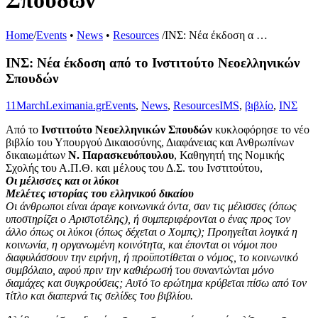
Σπουδών
Home
/
Events
•
News
•
Resources
/
ΙΝΣ: Νέα έκδοση α …
ΙΝΣ: Νέα έκδοση από το Ινστιτούτο Νεοελληνικών
Σπουδών
11
March
Leximania.gr
Events
,
News
,
Resources
IMS
,
βιβλίο
,
ΙΝΣ
Από το
Ινστιτούτο Νεοελληνικών Σπουδών
κυκλοφόρησε το νέο
βιβλίο του Υπουργού Δικαιοσύνης, Διαφάνειας και Ανθρωπίνων
δικαιωμάτων
Ν. Παρασκευόπουλου
, Καθηγητή της Νομικής
Σχολής του Α.Π.Θ. και μέλους του Δ.Σ. του Ινστιτούτου,
Οι μέλισσες και οι λύκοι
Μελέτες ιστορίας του ελληνικού δικαίου
Οι άνθρωποι είναι άραγε κοινωνικά όντα, σαν τις μέλισσες (όπως
υποστηρίζει ο Αριστοτέλης), ή συμπεριφέρονται ο ένας προς τον
άλλο όπως οι λύκοι (όπως δέχεται ο Χομπς); Προηγείται λογικά η
κοινωνία, η οργανωμένη κοινότητα, και έπονται οι νόμοι που
διαφυλάσσουν την ειρήνη, ή προϋποτίθεται ο νόμος, το κοινωνικό
συμβόλαιο, αφού πριν την καθιέρωσή του συναντώνται μόνο
διαμάχες και συγκρούσεις; Αυτό το ερώτημα κρύβεται πίσω από τον
τίτλο και διαπερνά τις σελίδες του βιβλίου.