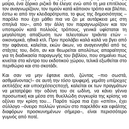
μοίρα, ένα ζόρικο ριζικό θα έλεγα: ενώ από τη μια επιτέλους
τον αναγνωρίζουν, τον τιμούν κατά κάποιον τρόπο και βλέπει,
έστω κι από την κλειδαρότρυπα, το φως της δημοσιότητας –
παρόλο που έχει μάθει πια να ζει με αυτάρκεια μες στη
σπηλιά του–, από την άλλη τον παραγνωρίζουν και τον
υποτιμούν κατά πολλούς τρόπους, γενικά υφίσταται τη
μεγαλύτερη απαξίωση των τελευταίων τριάντα ετών –
οικονομικά, ηθικά κτλ. Πριν προλάβει καλά καλά να βγει από
την αφάνεια, καλείται, εκών άκων, να αναγεννηθεί από τις
στάχτες του, διότι, αν και θεωρείται απολύτως απαραίτητος
για τη διαδικασία παραγωγής του βιβλίου, που σημαίνει πως
κινείται στο κέντρο του εκδοτικού χώρου, τελικά εξωθείται στο
περιθώριο και στο σκοτάδι.
Και σαν να μην έφτανε αυτό, ζώντας –πιο σωστά,
ασθμαίνοντας!– σε αυτή την
τόσο τρυφερή, γεμάτη υπέροχες
εκπλήξεις
και υποσχέσεις
εποχή, καλείται εκ των πραγμάτων
να μετατρέψει την οδύνη του σε ωδίνη, να κάνει γέννα
προσωπική και μέσα στη θυελλώδη συγκυρία της κρίσης να
οξύνει την κρίση του… Παρότι τώρα πια έχει «σπίτι», έχει
σύλλογο –όνειρο πολλών γενιών στο παρελθόν και εφιάλτης
διαφόρων προσκυνημένων σήμερα–, είναι περισσότερο
γυμνός από ποτέ.