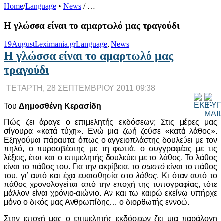
Home
/
Language
•
News
/
…
Η γλώσσα είναι το αμαρτωλό μας τραγούδι
19
August
Leximania.gr
Language
,
News
Η γλώσσα είναι το αμαρτωλό μας
τραγούδι
ΤΕΤΑΡΤΗ, 28 ΣΕΠΤΕΜΒΡΙΟΥ 2011 09:38
Του
Δημοσθένη Κερασίδη
Πώς ζει άραγε ο επιμελητής εκδόσεων; Στις μέρες μας
σίγουρα «κατά τύχη». Ενώ μια ζωή ζούσε «κατά λάθος».
Εξηγούμαι πάραυτα: όπως ο αγγειοπλάστης δουλεύει με τον
πηλό, ο πυροσβέστης με τη φωτιά, ο συγγραφέας με τις
λέξεις, έτσι και ο επιμελητής δουλεύει με το λάθος. Το λάθος
είναι το πάθος του. Για την ακρίβεια, το
σωστό
είναι το πάθος
του, γι’ αυτό και έχει ευαισθησία στο
λάθος
. Κι όταν αυτό το
πάθος χρονολογείται από την εποχή της τυπογραφίας, τότε
μάλλον είναι χρόνιο-αιώνιο. Αν και τω καιρώ εκείνω υπήρχε
μόνο ο δικός μας Ανθρωπίδης… ο διορθωτής εννοώ.
Στην εποχή μας ο επιμελητής εκδόσεων ζει μια παράλογη