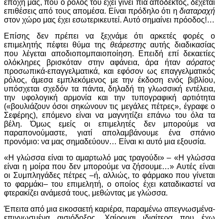
εποχή μας, που ο ρόλος του έχει γίνει πια αποδεκτός, δέχεται
επιθέσεις από τους απομέσα. Είναι πρόδηλο ότι η
διαταραχή
στον χώρο μας έχει εσωτερικευτεί. Αυτό σημαίνει πρόοδος!…
Επίσης δεν πρέπει να ξεχνάμε ότι αρκετές φορές ο
επιμελητής πέφτει θύμα της
θεάρεστης
αυτής διαδικασίας
που λέγεται αποδιοπομπαιοποίηση. Επειδή επί δεκαετίες
ολόκληρες βρισκόταν στην αφάνεια, άρα ήταν
αόρατος
προσωπικά-επαγγελματικά, και εφόσον ως επαγγελματικός
ρόλος, άμεσα εμπλεκόμενος με την έκδοση ενός βιβλίου,
υπόσχεται σχεδόν τα πάντα, δηλαδή τη γλωσσική εντέλεια,
την υφολογική αρμονία και την τυπογραφική αρτιότητα
(«βουλιάζουν όσοι σηκώνουν τις μεγάλες πέτρες», έγραφε ο
Σεφέρης), επόμενο είναι να μαγνητίζει επάνω του όλα τα
βέλη. Όμως εμείς οι επιμελητές δεν μπορούμε να
παραπονούμαστε, γιατί απολαμβάνουμε ένα σπάνιο
προνόμιο: να μας σημαδεύουν… Είναι κι αυτό μια εξουσία.
«Η γλώσσα είναι το αμαρτωλό μας τραγούδι» – «Η γλώσσα
είναι η μοίρα που δεν μπορούμε να ζήσουμε…» Αυτές είναι
οι Συμπληγάδες πέτρες –ή, αλλιώς, το φάρμακο που γίνεται
το φαρμάκι– του επιμελητή, ο οποίος έχει καταδικαστεί να
φτερακίζει ανάμεσά τους, μεθώντας με γλώσσα.
Έπειτα από μια εικοσαετή καριέρα, παραμένω απεγνωσμένα-
επιγνωσμένα αισιόδοξος. Χαίρομαι ιδιαίτερα που έχω