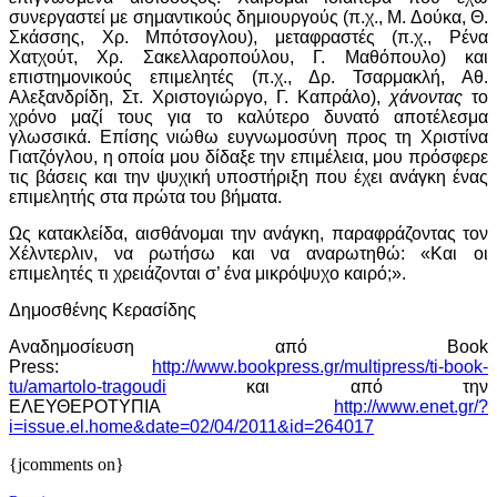
συνεργαστεί με σημαντικούς δημιουργούς (π.χ., Μ. Δούκα, Θ.
Σκάσσης, Χρ. Μπότσογλου), μεταφραστές (π.χ., Ρένα
Χατχούτ, Χρ. Σακελλαροπούλου, Γ. Μαθόπουλο) και
επιστημονικούς επιμελητές (π.χ., Δρ. Τσαρμακλή, Αθ.
Αλεξανδρίδη, Στ. Χριστογιώργο, Γ. Καπράλο),
χάνοντας
το
χρόνο μαζί τους για το καλύτερο δυνατό αποτέλεσμα
γλωσσικά. Επίσης νιώθω ευγνωμοσύνη προς τη Χριστίνα
Γιατζόγλου, η οποία μου δίδαξε την επιμέλεια, μου πρόσφερε
τις βάσεις και την ψυχική υποστήριξη που έχει ανάγκη ένας
επιμελητής στα πρώτα του βήματα.
Ως κατακλείδα, αισθάνομαι την ανάγκη, παραφράζοντας τον
Χέλντερλιν, να ρωτήσω και να αναρωτηθώ: «Και οι
επιμελητές τι χρειάζονται σ’ ένα μικρόψυχο καιρό;».
Δημοσθένης Κερασίδης
Αναδημοσίευση από Book
Press:
http://www.bookpress.gr/multipress/ti-book-
tu/amartolo-tragoudi
και από την
ΕΛΕΥΘΕΡΟΤΥΠΙΑ
http://www.enet.gr/?
i=issue.el.home&date=02/04/2011&id=264017
{jcomments on}