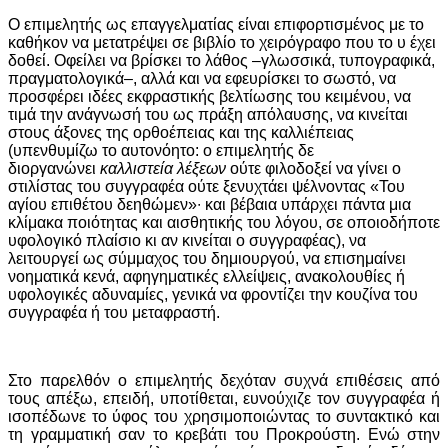
Ο επιμελητής ως επαγγελματίας είναι επιφορτισμένος με το
καθήκον να μετατρέψει σε βιβλίο το χειρόγραφο που το
υ έχει
δοθεί. Οφείλει να βρίσκει το λάθος –γλωσσικά, τυπογραφικά,
πραγματολογικά–, αλλά και να εφευρίσκει το σωστό, να
προσφέρει ιδέες εκφραστικής βελτίωσης του κειμένου, να
τιμά την ανάγνωσή του ως πράξη απόλαυσης, να κινείται
στους άξονες της ορθοέπειας και της καλλιέπειας
(υπενθυμίζω το αυτονόητο: ο επιμελητής δε
διοργανώνει
καλλιστεία λέξεων
ούτε φιλοδοξεί να γίνει ο
στιλίστας του συγγραφέα ούτε ξενυχτάει ψέλνοντας «Του
αγίου επιθέτου δεηθώμεν»∙ και βέβαια υπάρχει πάντα μια
κλίμακα ποιότητας και αισθητικής του λόγου, σε οποιοδήποτε
υφολογικό πλαίσιο κι αν κινείται ο συγγραφέας), να
λειτουργεί ως σύμμαχος του δημιουργού, να επισημαίνει
νοηματικά κενά, αφηγηματικές ελλείψεις, ανακολουθίες ή
υφολογικές αδυναμίες, γενικά να φροντίζει την κουζίνα του
συγγραφέα ή του μεταφραστή.
Στο παρελθόν ο επιμελητής δεχόταν συχνά επιθέσεις από
τους απέξω, επειδή, υποτίθεται, ευνούχιζε τον συγγραφέα ή
ισοπέδωνε το ύφος του χρησιμοποιώντας το συντακτικό και
τη γραμματική σαν το κρεβάτι του Προκρούστη. Ενώ στην