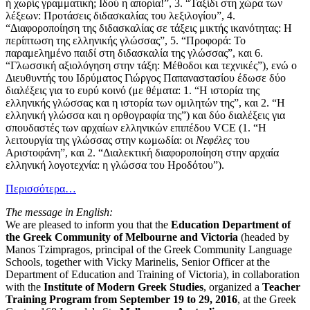
ή χωρίς γραμματική; Ιδού η απορία!”, 3. “Ταξίδι στη χώρα των
λέξεων: Προτάσεις διδασκαλίας του λεξιλογίου”, 4.
“Διαφοροποίηση της διδασκαλίας σε τάξεις μικτής ικανότητας: Η
περίπτωση της ελληνικής γλώσσας”, 5. “Προφορά: Το
παραμελημένο παιδί στη διδασκαλία της γλώσσας”, και 6.
“Γλωσσική αξιολόγηση στην τάξη: Μέθοδοι και τεχνικές”), ενώ ο
Διευθυντής του Ιδρύματος Γιώργος Παπαναστασίου έδωσε δύο
διαλέξεις για το ευρύ κοινό (με θέματα: 1. “Η ιστορία της
ελληνικής γλώσσας και η ιστορία των ομιλητών της”, και 2. “Η
ελληνική γλώσσα και η ορθογραφία της”) και δύο διαλέξεις για
σπουδαστές των αρχαίων ελληνικών επιπέδου VCE (1. “Η
λειτουργία της γλώσσας στην κωμωδία: οι
Νεφέλες
του
Αριστοφάνη”, και 2. “Διαλεκτική διαφοροποίηση στην αρχαία
ελληνική λογοτεχνία: η γλώσσα του Ηροδότου”).
Περισσότερα…
The message in English:
We are pleased to inform you that the
Education Department of
the Greek Community of Melbourne and Victoria
(headed by
Manos Tzimpragos, principal of the Greek Community Language
Schools, together with Vicky Marinelis, Senior Officer at the
Department of Education and Training of Victoria), in collaboration
with the
Institute of Modern Greek Studies
, organized a
Teacher
Training Program from September 19 to 29, 2016
, at the Greek