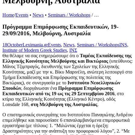
Μελβούρνη, Αυστραλία
Home
/
Events
•
News
•
Seminars / Workshops
/
…
Πρόγραμμα Επιμόρφωσης Εκπαιδευτικών, 19-
29/09/2016, Μελβούρνη, Αυστραλία
18
October
Leximania.gr
Events
,
News
,
Seminars / Workshops
INS
,
Institute of Modern Greek Studies
,
ΙΝΣ
Θα θέλαμε να σας ενημερώσουμε ότι ο
Τομέας Εκπαίδευσης της
Ελληνικής Κοινότητας Μελβούρνης και Βικτώριας
(υπεύθυνος:
Μάνος Τζιμπραγός, διευθυντής των Σχολείων της Ελληνικής
Κοινότητας, μαζί με την κ. Βίκυ Μαρινέλη, ανώτερη λειτουργό στο
Τμήμα Εκπαίδευσης και Επιμόρφωσης της πολιτείας της
Βικτώριας), σε συνεργασία με το
Ινστιτούτο Νεοελληνικών
Σπουδών
, διοργάνωσαν ένα
Πρόγραμμα Επιμόρφωσης
Εκπαιδευτικών από τις 19 ως τις 29 Σεπτεμβρίου 2016
, στο
κτίριο της Ελληνικής Κοινότητας (Ελληνικό Κέντρο), οδός
Lonsdale 168,
στη Μελβούρνη της Αυστραλίας
.
Ο επιστημονικός συνεργάτης του Ινστιτούτου Παναγιώτης Ανδρέου
επιμελήθηκε και παρουσίασε 6 επαναλαμβανόμενα επιμορφωτικά
εργαστήρια (με τίτλους: 1. “Μιλώντας έρχεται η όρεξη:
Δραστηριότητες για την ανάπτυξη του προφορικού λόγου”, 2. “Με